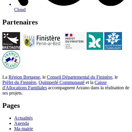
Cloud
Partenaires
La
Région Bretagne
, le
Conseil Départemental du Finistère
, le
Préfet du Finistère
,
Quimperlé Communauté
et la
Caisse
d'Allocations Familiales
accompagnent Arzano dans la réalisation de
ses projets.
Pages
Actualités
Agenda
Ma mairie