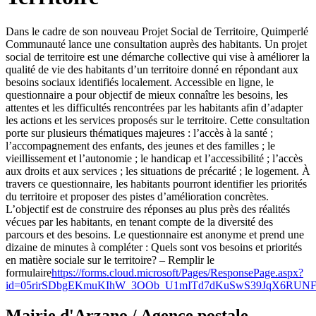
Dans le cadre de son nouveau Projet Social de Territoire, Quimperlé
Communauté lance une consultation auprès des habitants. Un projet
social de territoire est une démarche collective qui vise à améliorer la
qualité de vie des habitants d’un territoire donné en répondant aux
besoins sociaux identifiés localement. Accessible en ligne, le
questionnaire a pour objectif de mieux connaître les besoins, les
attentes et les difficultés rencontrées par les habitants afin d’adapter
les actions et les services proposés sur le territoire. Cette consultation
porte sur plusieurs thématiques majeures : l’accès à la santé ;
l’accompagnement des enfants, des jeunes et des familles ; le
vieillissement et l’autonomie ; le handicap et l’accessibilité ; l’accès
aux droits et aux services ; les situations de précarité ; le logement. À
travers ce questionnaire, les habitants pourront identifier les priorités
du territoire et proposer des pistes d’amélioration concrètes.
L’objectif est de construire des réponses au plus près des réalités
vécues par les habitants, en tenant compte de la diversité des
parcours et des besoins. Le questionnaire est anonyme et prend une
dizaine de minutes à compléter : Quels sont vos besoins et priorités
en matière sociale sur le territoire? – Remplir le
formulaire
https://forms.cloud.microsoft/Pages/ResponsePage.aspx?
id=05rirSDbgEKmuKIhW_3OOb_U1mITd7dKuSwS39JqX6RU
Mairie d'Arzano / Agence postale