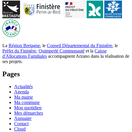
La
Région Bretagne
, le
Conseil Départemental du Finistère
, le
Préfet du Finistère
,
Quimperlé Communauté
et la
Caisse
d'Allocations Familiales
accompagnent Arzano dans la réalisation de
ses projets.
Pages
Actualités
Agenda
Ma mairie
Ma commune
Mon quotidien
Mes démarches
Annuaire
Contact
Cloud